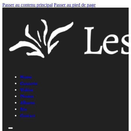
Passer au contenu principal
Passer au pied de page
Home
Concerts
Vidéos
Photos
Albums
Bio
Contact